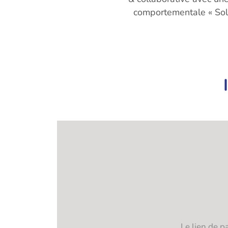
comportementale « Solf
Le lien de p