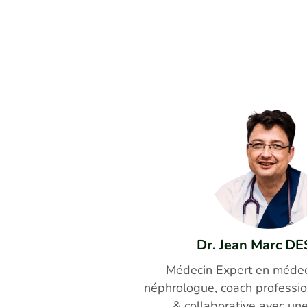
Dr. Jean Marc D
Médecin Expert en médeci
néphrologue, coach professio
& collaborative avec un