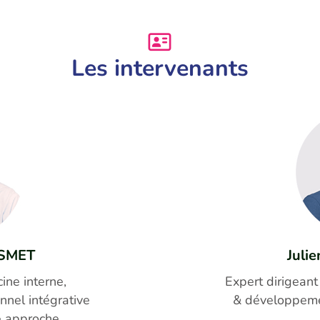
Les intervenants
Juli
ESMET
Expert dirigeant
ne interne,
& développeme
nnel intégrative
e approche